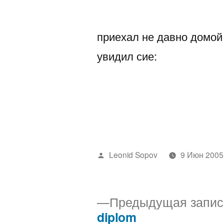
автором
приехал не давно домой
увидил сие:
Написано
Leonid Sopov
9 Июн 2005
автором
Предыдущая запис
diplom