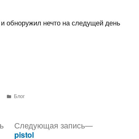
 и обноружил нечто на следущей день
Написано
Блог
в
Предыдущая
Следующая
ь
Следующая запись
запись:
запись:
pistol