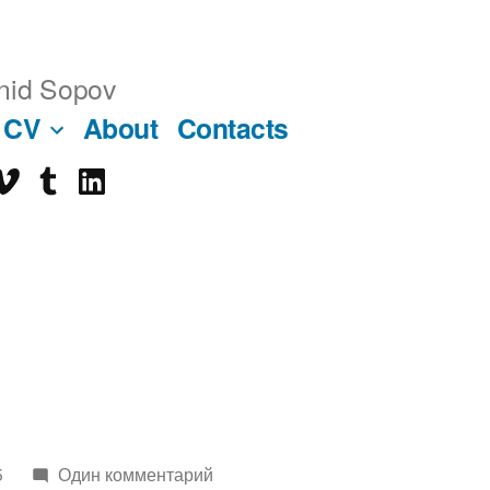
nid Sopov
CV
About
Contacts
imeo
tumblr
linkedin
ube
5
Один комментарий