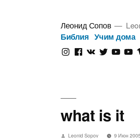
Перейти
к
Леонид Сопов
Leo
содержимому
Библия
Учим дома
Instagram
Facebook
VK
Twitter
Youtube
Old
V
Yout
what is it
Написано
Leonid Sopov
9 Июн 200