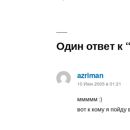
Навигация
по
записям
Один ответ к “
azriman
пишет:
10 Июн 2005 в 01:21
ммммм :)
вот к кому я пойду в