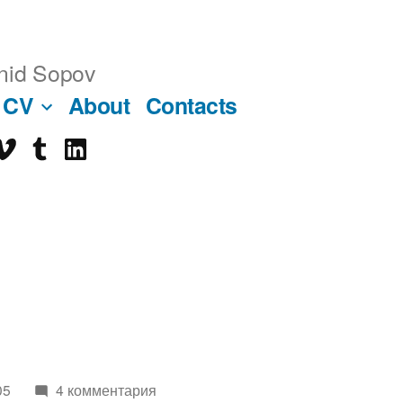
nid Sopov
CV
About
Contacts
imeo
tumblr
linkedin
ube
05
4 комментария