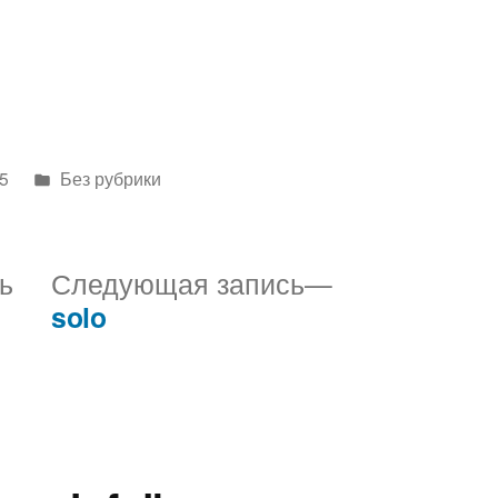
Написано
5
Без рубрики
в
Предыдущая
Следующая
ь
Следующая запись
запись:
запись:
solo