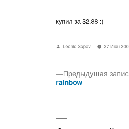
автором
купил за $2.88 :)
Написано
Leonid Sopov
27 Июн 200
автором
Предыдущая запис
rainbow
Навигация
по
записям