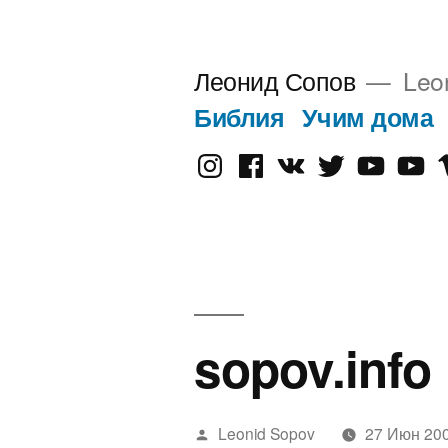
Перейти
к
Леонид Сопов
Leo
содержимому
Библия
Учим дома
Instagram
Facebook
VK
Twitter
Youtube
Old
V
Yout
sopov.info
Написано
Leonid Sopov
27 Июн 20