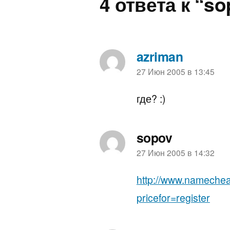
4 ответа к “so
azriman
пишет:
27 Июн 2005 в 13:45
где? :)
sopov
пишет:
27 Июн 2005 в 14:32
http://www.namechea
pricefor=register