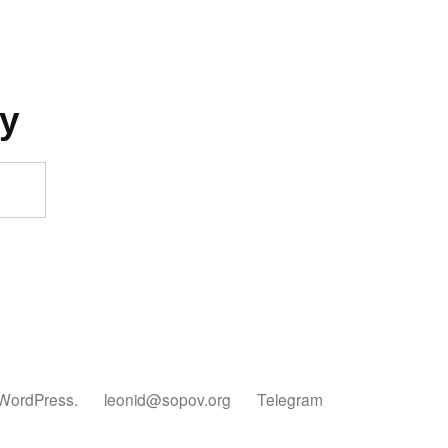
у
 WordPress.
leonid@sopov.org
Telegram