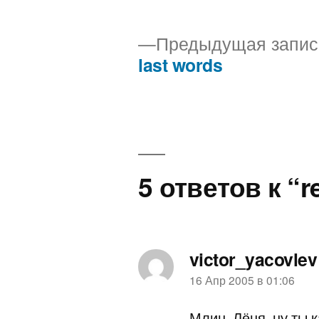
Предыдущая запис
last words
Навигация
по
записям
5 ответов к “
victor_yacovlev
пишет:
16 Апр 2005 в 01:06
Млин, Лёня, ну ты