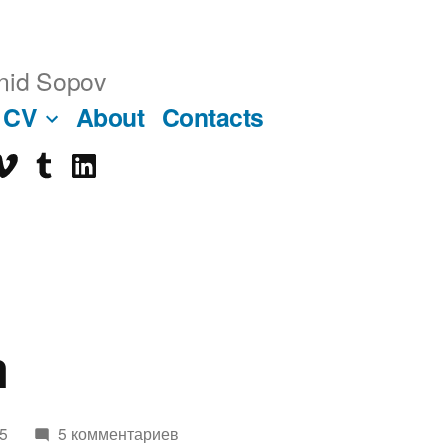
nid Sopov
CV
About
Contacts
imeo
tumblr
linkedin
ube
m
5
5 комментариев