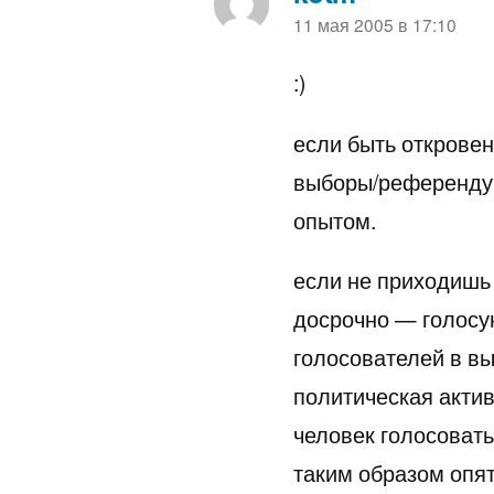
пишет:
11 мая 2005 в 17:10
:)
если быть откровенн
выборы/референдум
опытом.
если не приходишь 
досрочно — голосую
голосователей в вы
политическая актив
человек голосовать 
таким образом опят