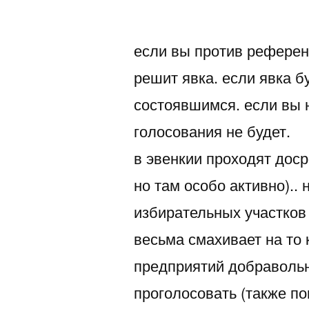
автором
если вы против референд
решит явка. если явка 
состоявшимся. если вы 
голосования не будет.
в эвенкии проходят доср
но там особо активно)..
избирательных участков
весьма смахивает на то
предприятий добравольн
проголосовать (также по