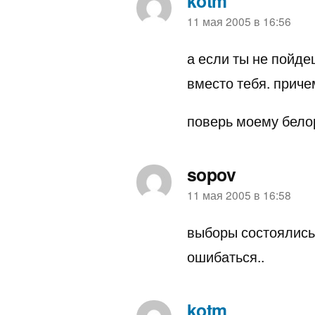
kotm
пишет:
11 мая 2005 в 16:56
а если ты не пойде
вместо тебя. прич
поверь моему белор
sopov
пишет:
11 мая 2005 в 16:58
выборы состоялись 
ошибаться..
kotm