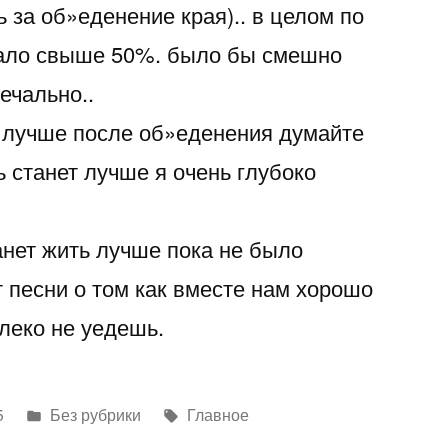
 за об»еденение края).. в целом по
вало свыше 50%. было бы смешно
ечально..
ть лучше после об»еденения думайте
ь станет лучше я очень глубоко
анет жить лучше пока не было
 песни о том как вместе нам хорошо
алеко не уедешь.
Написано
Метки:
5
Без рубрики
Главное
в