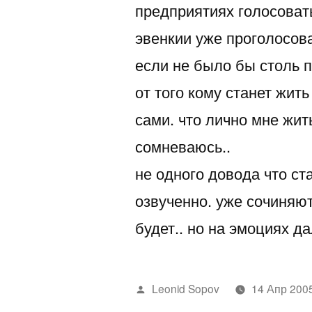
предприятиях голосовать
эвенкии уже проголосо
если не было бы столь п
от того кому станет жи
сами. что лично мне жит
сомневаюсь..
не одного довода что ст
озвученно. уже сочиняют
будет.. но на эмоциях д
Написано
Leonid Sopov
14 Апр 200
автором