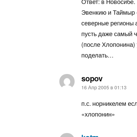
Ответ: в Новосибе.
Эвенкию и Таймыр 
северные регионы а
пусть даже самый 
(после Хлопонина) 
поделать…
sopov
пишет:
16 Апр 2005 в 01:13
п.с. норникелем ес
«хлопонин»