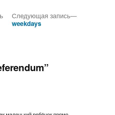
Предыдущая
Следующая
ь
Следующая запись
запись:
запись:
weekdays
referendum”
 как маленький ребёнок прямо…