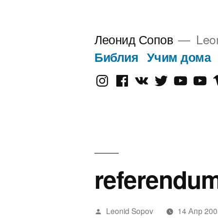
Перейти
к
Леонид Сопов
Leo
содержимому
Библия
Учим дома
Instagram
Facebook
VK
Twitter
Youtube
Old
V
Yout
referendu
Написано
Leonid Sopov
14 Апр 200