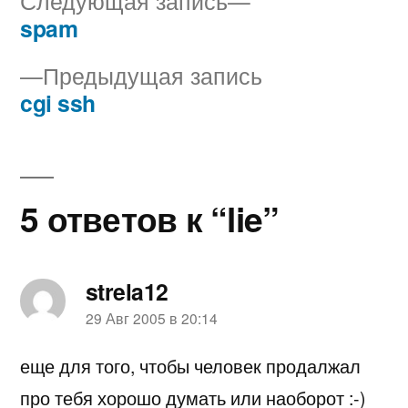
Следующая запись
запись:
spam
Навигация
Предыдущая
Предыдущая запись
по
запись:
cgi ssh
записям
5 ответов к “lie”
strela12
пишет:
29 Авг 2005 в 20:14
еще для того, чтобы человек продалжал
про тебя хорошо думать или наоборот :-)