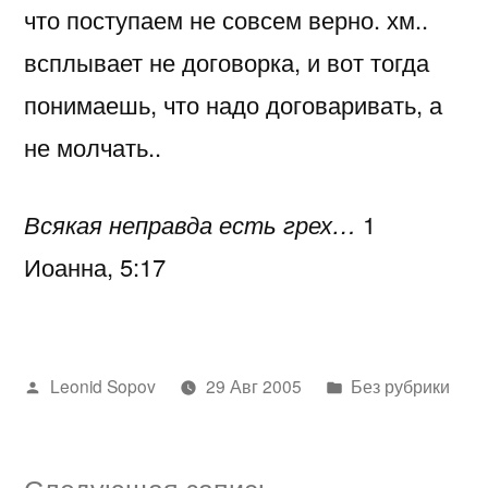
что поступаем не совсем верно. хм..
всплывает не договорка, и вот тогда
понимаешь, что надо договаривать, а
не молчать..
Всякая неправда есть грех…
1
Иоанна, 5:17
Написано
Написано
Leonid Sopov
29 Авг 2005
Без рубрики
автором
в
Следующая