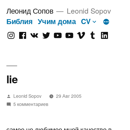
Перейти
Леонид Сопов
Leonid Sopov
к
Библия
Учим дома
CV
содержимому
Instagram
Facebook
VK
Twitter
Youtube
Old
Vimeo
tumblr
linkedin
Youtube
lie
Написано
Leonid Sopov
29 Авг 2005
автором
5 комментариев
самое не любимое мной качество в