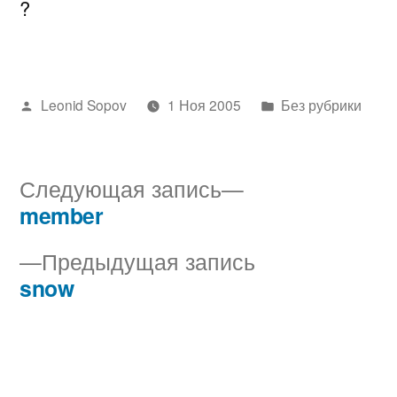
?
Написано
Написано
Leonid Sopov
1 Ноя 2005
Без рубрики
автором
в
Следующая
Следующая запись
запись:
member
Навигация
Предыдущая
Предыдущая запись
по
запись:
snow
записям