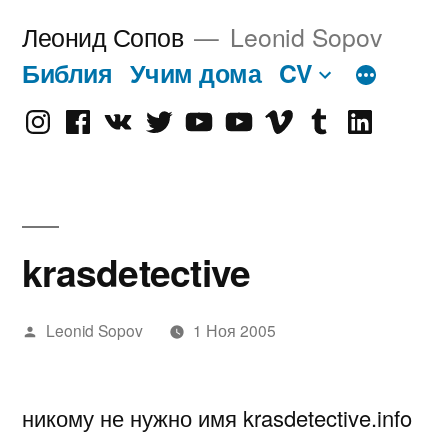
Перейти
Леонид Сопов
Leonid Sopov
к
Библия
Учим дома
CV
содержимому
Instagram
Facebook
VK
Twitter
Youtube
Old
Vimeo
tumblr
linkedin
Youtube
krasdetective
Написано
Leonid Sopov
1 Ноя 2005
автором
никому не нужно имя krasdetective.info