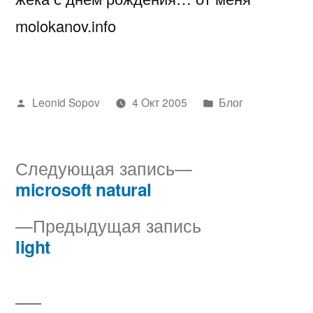
molokanov.info
Написано
Написано
Leonid Sopov
4 Окт 2005
Блог
автором
в
Следующая
Следующая запись
запись:
microsoft natural
Навигация
Предыдущая
Предыдущая запись
по
запись:
light
записям