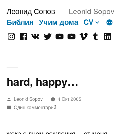
Перейти
Леонид Сопов
Leonid Sopov
к
Библия
Учим дома
CV
содержимому
Instagram
Facebook
VK
Twitter
Youtube
Old
Vimeo
tumblr
linkedin
Youtube
hard, happy…
Написано
Leonid Sopov
4 Окт 2005
автором
Один комментарий
жека с днем рождения… от меня