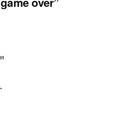
“game over”
ия
.