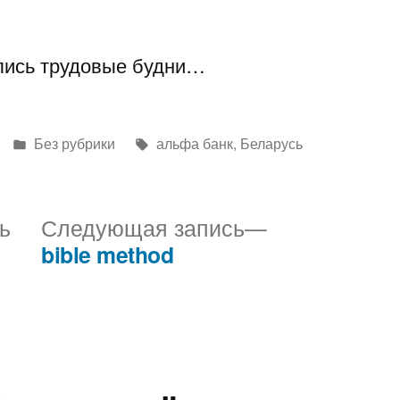
ились трудовые будни…
Написано
Метки:
Без рубрики
альфа банк
,
Беларусь
в
Предыдущая
Следующая
ь
Следующая запись
запись:
запись:
bible method