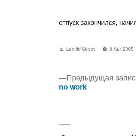
автором
отпуск закончился, нач
Написано
Leonid Sopov
8 Авг 2005
автором
Предыдущая запис
no work
Навигация
по
записям