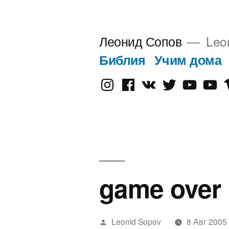
Перейти
к
Леонид Сопов
Leo
содержимому
Библия
Учим дома
Instagram
Facebook
VK
Twitter
Youtube
Old
V
Yout
game over
Написано
Leonid Sopov
8 Авг 2005