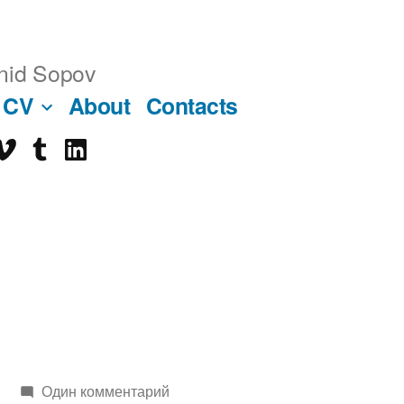
nid Sopov
CV
About
Contacts
imeo
tumblr
linkedin
ube
Один комментарий