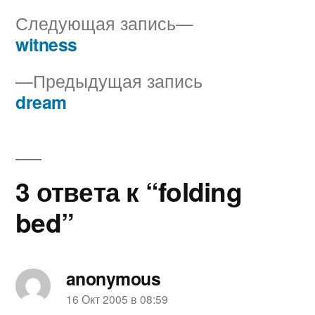
Следующая
Следующая запись
запись:
witness
Навигация
Предыдущая
Предыдущая запись
по
запись:
dream
записям
3 ответа к “folding
bed”
anonymous
пишет:
16 Окт 2005 в 08:59