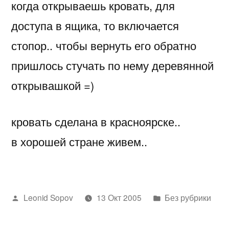
когда открываешь кровать, для
доступа в ящика, то включается
стопор.. чтобы вернуть его обратно
пришлось стучать по нему деревянной
открывашкой =)
кровать сделана в красноярске..
в хорошей стране живем..
Написано
Написано
Leonid Sopov
13 Окт 2005
Без рубрики
автором
в