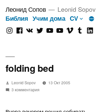
Перейти
Леонид Сопов
Leonid Sopov
к
Библия
Учим дома
CV
содержимому
Instagram
Facebook
VK
Twitter
Youtube
Old
Vimeo
tumblr
linkedin
Youtube
folding bed
Написано
Leonid Sopov
13 Окт 2005
автором
3 комментария
Вчера вечером решил собирать