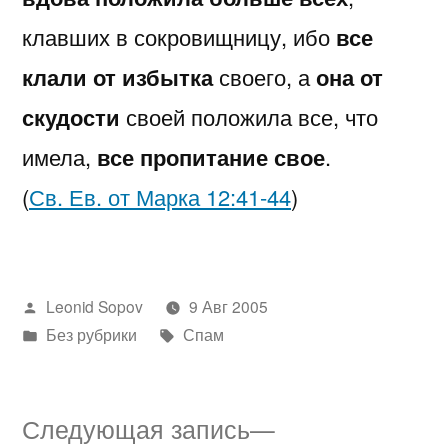
клавших в сокровищницу, ибо
все
клали от избытка
своего, а
она от
скудости
своей положила все, что
имела,
все пропитание свое
.
(
Св. Ев. от Марка 12:41-44
)
Написано
Leonid Sopov
9 Авг 2005
автором
Написано
Метки:
Без рубрики
Спам
в
Следующая
Следующая запись