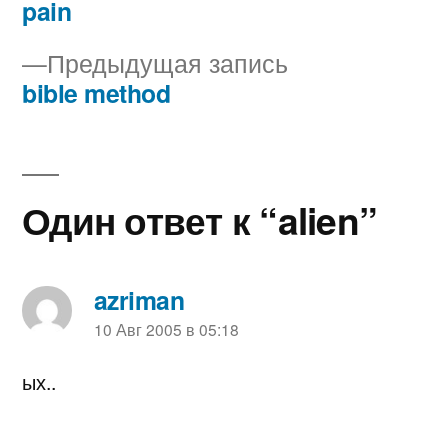
запись:
pain
Навигация
Предыдущая
Предыдущая запись
по
запись:
bible method
записям
Один ответ к “alien”
azriman
пишет:
10 Авг 2005 в 05:18
ых..