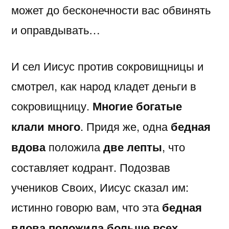
может до бесконечности вас обвинять
и оправдывать…
И сел Иисус против сокровищницы и
смотрел, как народ кладет деньги в
сокровищницу.
Многие богатые
клали много
. Придя же, одна
бедная
вдова
положила
две лепты
, что
составляет кодрант. Подозвав
учеников Своих, Иисус сказал им:
истинно говорю вам, что эта
бедная
вдова
положила больше всех
,