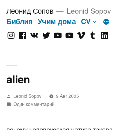
Перейти
Леонид Сопов
Leonid Sopov
к
Библия
Учим дома
CV
содержимому
Instagram
Facebook
VK
Twitter
Youtube
Old
Vimeo
tumblr
linkedin
Youtube
alien
Написано
Leonid Sopov
9 Авг 2005
автором
Один комментарий
почему человеческая натура такова,