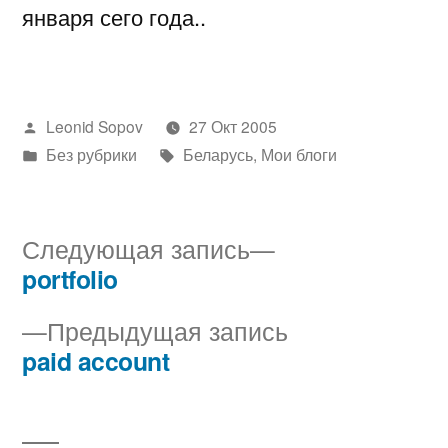
января сего года..
Написано
Leonid Sopov
27 Окт 2005
автором
Написано
Метки:
Без рубрики
Беларусь
,
Мои блоги
в
Следующая
Следующая запись
запись:
portfolio
Навигация
Предыдущая
Предыдущая запись
по
запись:
paid account
записям