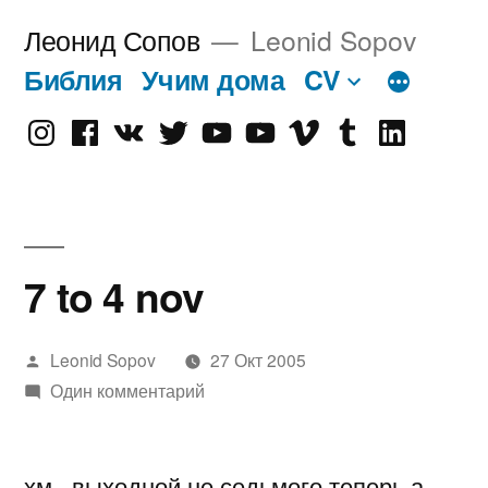
Перейти
Леонид Сопов
Leonid Sopov
к
Библия
Учим дома
CV
содержимому
Instagram
Facebook
VK
Twitter
Youtube
Old
Vimeo
tumblr
linkedin
Youtube
7 to 4 nov
Написано
Leonid Sopov
27 Окт 2005
автором
Один комментарий
хм.. выходной не седьмого теперь а