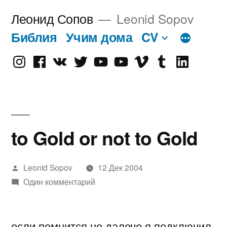
Перейти
Леонид Сопов
Leonid Sopov
к
Библия
Учим дома
CV
содержимому
Instagram
Facebook
VK
Twitter
Youtube
Old
Vimeo
tumblr
linkedin
Youtube
to Gold or not to Gold
Написано
Leonid Sopov
12 Дек 2004
автором
Один комментарий
если помнится не далече я подключил