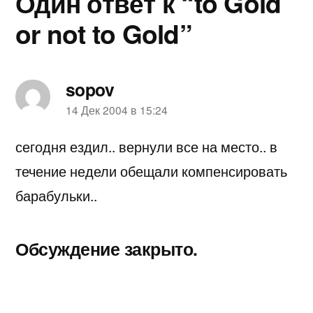
Один ответ к “to Gold
or not to Gold”
sopov
пишет:
14 Дек 2004 в 15:24
сегодня ездил.. вернули все на место.. в
течение недели обещали компенсировать
барабульки..
Обсуждение закрыто.