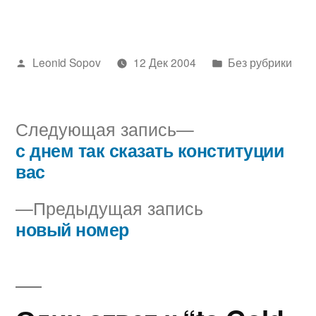
Написано
Написано
Leonid Sopov
12 Дек 2004
Без рубрики
автором
в
Следующая
Следующая запись
запись:
с днем так сказать конституции
Навигация
вас
по
Предыдущая
Предыдущая запись
записям
запись:
новый номер