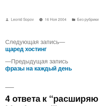
Написано
Написано
Leonid Sopov
16 Ноя 2004
Без рубрики
автором
в
Следующая
Следующая запись
запись:
щаред хостинг
Навигация
Предыдущая
Предыдущая запись
по
запись:
фразы на каждый день
записям
4 ответа к “расширяю