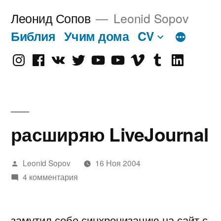
Перейти
Леонид Сопов
Leonid Sopov
к
Библия
Учим дома
CV
содержимому
Instagram
Facebook
VK
Twitter
Youtube
Old
Vimeo
tumblr
linkedin
Youtube
расширяю LiveJournal
Написано
Leonid Sopov
16 Ноя 2004
автором
4 комментария
замутил себе синхронизацию на сайт с