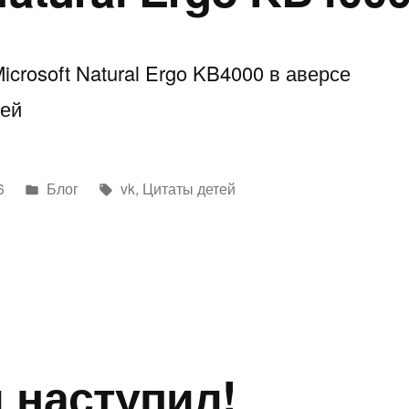
icrosoft Natural Ergo KB4000 в аверсе
лей
Написано
Метки:
6
Блог
vk
,
Цитаты детей
в
 наступил!