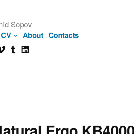
nid Sopov
CV
About
Contacts
imeo
tumblr
linkedin
ube
Natural Ergo KB400