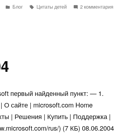
Написано
Метки:
Блог
Цитаты детей
2 комментария
в
04
soft первый найденный пункт: — 1.
 О сайте | microsoft.com Home
кты | Решения | Купить | Поддержка |
microsoft.com/rus/) (7 КБ) 08.06.2004