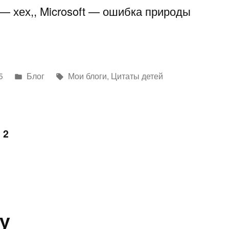
— хех,, Microsoft — ошибка природы
Написано
Метки:
5
Блог
Мои блоги
,
Цитаты детей
в
2
у