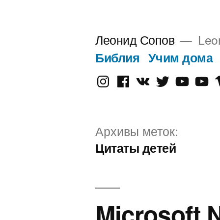
Перейти
к
Леонид Сопов
Leo
содержимому
Библия
Учим дома
Instagram
Facebook
VK
Twitter
Youtube
Old
V
Yout
Архивы меток:
Цитаты детей
Microsoft 