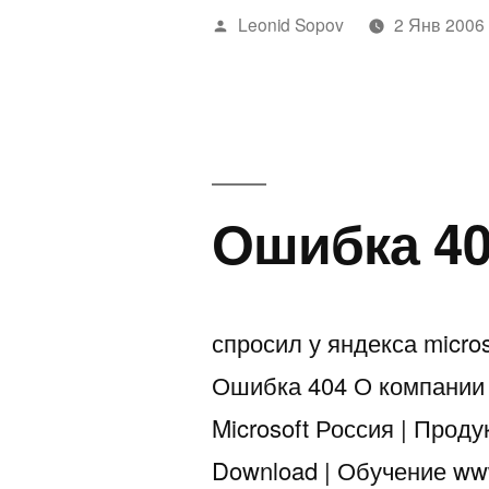
наступил!»
Написано
Leonid Sopov
2 Янв 2006
автором
Ошибка 4
спросил у яндекса micro
Ошибка 404 О компании |
Microsoft Россия | Проду
Download | Обучение www.