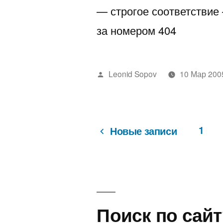
— строгое соответствие 
за номером 404
Написано
Leonid Sopov
10 Мар 200
автором
1
Новые записи
Пагинация
записей
Поиск по сайт