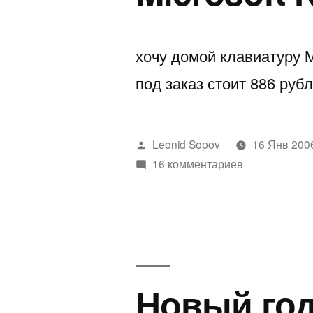
хочу домой клавиатуру M
под заказ стоит 886 руб
Написано
Leonid Sopov
16 Янв 200
автором
16 комментариев
Новый год